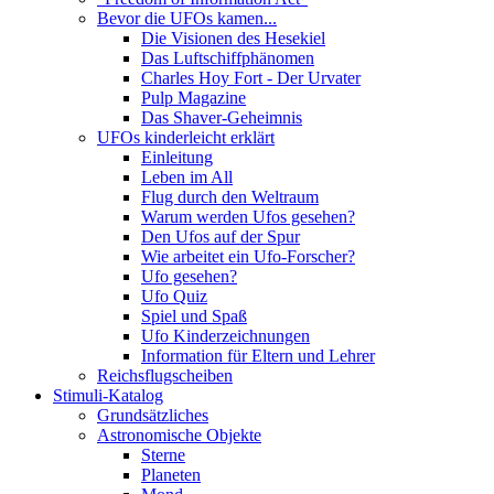
Bevor die UFOs kamen...
Die Visionen des Hesekiel
Das Luftschiffphänomen
Charles Hoy Fort - Der Urvater
Pulp Magazine
Das Shaver-Geheimnis
UFOs kinderleicht erklärt
Einleitung
Leben im All
Flug durch den Weltraum
Warum werden Ufos gesehen?
Den Ufos auf der Spur
Wie arbeitet ein Ufo-Forscher?
Ufo gesehen?
Ufo Quiz
Spiel und Spaß
Ufo Kinderzeichnungen
Information für Eltern und Lehrer
Reichsflugscheiben
Stimuli-Katalog
Grundsätzliches
Astronomische Objekte
Sterne
Planeten