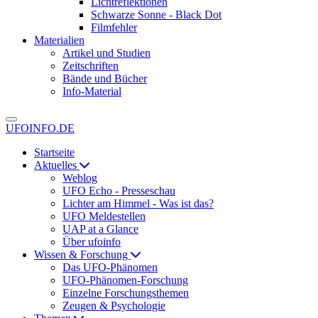
Lichtreflektionen
Schwarze Sonne - Black Dot
Filmfehler
Materialien
Artikel und Studien
Zeitschriften
Bände und Bücher
Info-Material
UFOINFO.DE
Startseite
Aktuelles
Weblog
UFO Echo - Presseschau
Lichter am Himmel - Was ist das?
UFO Meldestellen
UAP at a Glance
Über ufoinfo
Wissen & Forschung
Das UFO-Phänomen
UFO-Phänomen-Forschung
Einzelne Forschungsthemen
Zeugen & Psychologie