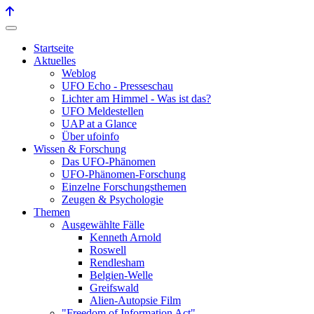
Startseite
Aktuelles
Weblog
UFO Echo - Presseschau
Lichter am Himmel - Was ist das?
UFO Meldestellen
UAP at a Glance
Über ufoinfo
Wissen & Forschung
Das UFO-Phänomen
UFO-Phänomen-Forschung
Einzelne Forschungsthemen
Zeugen & Psychologie
Themen
Ausgewählte Fälle
Kenneth Arnold
Roswell
Rendlesham
Belgien-Welle
Greifswald
Alien-Autopsie Film
"Freedom of Information Act"