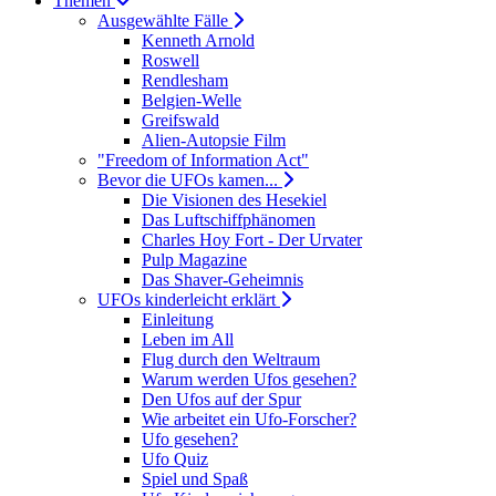
Themen
Ausgewählte Fälle
Kenneth Arnold
Roswell
Rendlesham
Belgien-Welle
Greifswald
Alien-Autopsie Film
"Freedom of Information Act"
Bevor die UFOs kamen...
Die Visionen des Hesekiel
Das Luftschiffphänomen
Charles Hoy Fort - Der Urvater
Pulp Magazine
Das Shaver-Geheimnis
UFOs kinderleicht erklärt
Einleitung
Leben im All
Flug durch den Weltraum
Warum werden Ufos gesehen?
Den Ufos auf der Spur
Wie arbeitet ein Ufo-Forscher?
Ufo gesehen?
Ufo Quiz
Spiel und Spaß