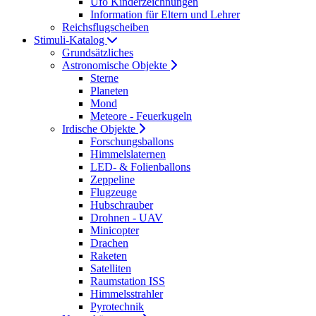
Ufo Kinderzeichnungen
Information für Eltern und Lehrer
Reichsflugscheiben
Stimuli-Katalog
Grundsätzliches
Astronomische Objekte
Sterne
Planeten
Mond
Meteore - Feuerkugeln
Irdische Objekte
Forschungsballons
Himmelslaternen
LED- & Folienballons
Zeppeline
Flugzeuge
Hubschrauber
Drohnen - UAV
Minicopter
Drachen
Raketen
Satelliten
Raumstation ISS
Himmelsstrahler
Pyrotechnik