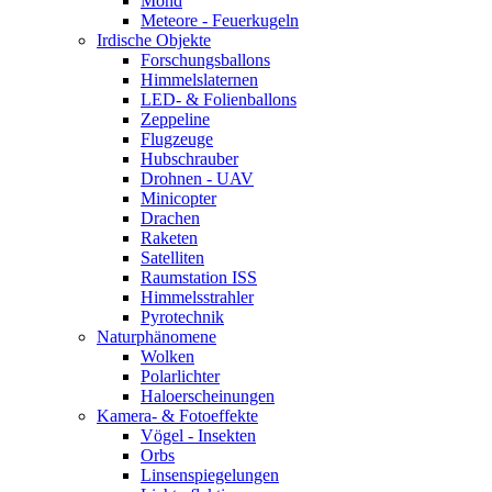
Mond
Meteore - Feuerkugeln
Irdische Objekte
Forschungsballons
Himmelslaternen
LED- & Folienballons
Zeppeline
Flugzeuge
Hubschrauber
Drohnen - UAV
Minicopter
Drachen
Raketen
Satelliten
Raumstation ISS
Himmelsstrahler
Pyrotechnik
Naturphänomene
Wolken
Polarlichter
Haloerscheinungen
Kamera- & Fotoeffekte
Vögel - Insekten
Orbs
Linsenspiegelungen