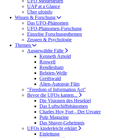
UFO Meldestellen
UAP at a Glance
Über ufoinfo
Wissen & Forschung
Das UFO-Phänomen
UFO-Phänomen-Forschung
Einzelne Forschungsthemen
Zeugen & Psychologie
Themen
Ausgewählte Fälle
Kenneth Arnold
Roswell
Rendlesham
Belgien-Welle
Greifswald
Alien-Autopsie Film
"Freedom of Information Act"
Bevor die UFOs kamen...
Die Visionen des Hesekiel
Das Luftschiffphänomen
Charles Hoy Fort - Der Urvater
Pulp Magazine
Das Shaver-Geheimnis
UFOs kinderleicht erklärt
Einleitung