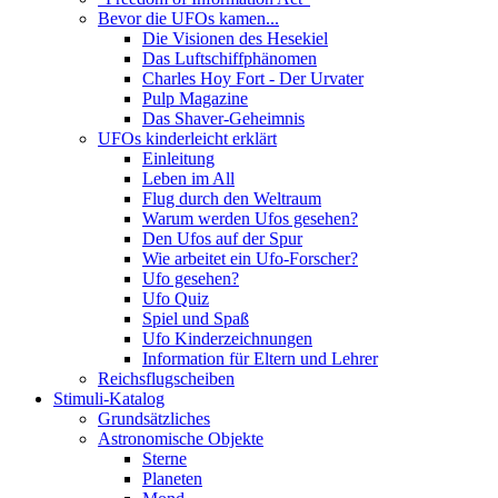
Bevor die UFOs kamen...
Die Visionen des Hesekiel
Das Luftschiffphänomen
Charles Hoy Fort - Der Urvater
Pulp Magazine
Das Shaver-Geheimnis
UFOs kinderleicht erklärt
Einleitung
Leben im All
Flug durch den Weltraum
Warum werden Ufos gesehen?
Den Ufos auf der Spur
Wie arbeitet ein Ufo-Forscher?
Ufo gesehen?
Ufo Quiz
Spiel und Spaß
Ufo Kinderzeichnungen
Information für Eltern und Lehrer
Reichsflugscheiben
Stimuli-Katalog
Grundsätzliches
Astronomische Objekte
Sterne
Planeten