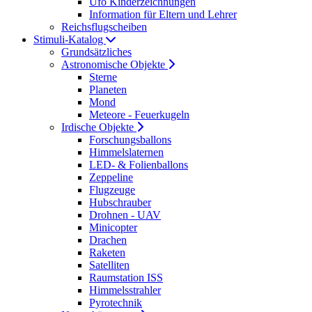
Ufo Kinderzeichnungen
Information für Eltern und Lehrer
Reichsflugscheiben
Stimuli-Katalog
Grundsätzliches
Astronomische Objekte
Sterne
Planeten
Mond
Meteore - Feuerkugeln
Irdische Objekte
Forschungsballons
Himmelslaternen
LED- & Folienballons
Zeppeline
Flugzeuge
Hubschrauber
Drohnen - UAV
Minicopter
Drachen
Raketen
Satelliten
Raumstation ISS
Himmelsstrahler
Pyrotechnik