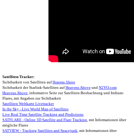
Satelliten-Tracker:
Sichtbarkeit von Satelliten auf
Heavens Above
Sichtbarkeit der Starlink-Satelliten auf
Heavens Above
und
N2YO.com
Heavens Above
, informative Seite zur Satelliten-Beobachtung und Iridium-
Flares, mit Angaben zur Sichtbarkeit
Satelliten Weltkarte Livetracker
In the Sky - Live World Map of Satellites
Live Real Time Satellite Tracking and Predictions
SATFLARE - Online 3D Satellite and Flare Tracking
, mit Informationen über
mögliche Flares
SATVIEW - Tracking Satellites and Spacejunk
, mit Informationen über