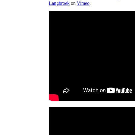
Langbroek
on
Vimeo
.