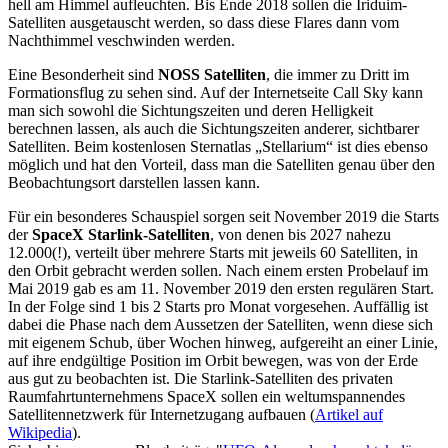
hell am Himmel aufleuchten. Bis Ende 2018 sollen die Iriduim-
Satelliten ausgetauscht werden, so dass diese Flares dann vom
Nachthimmel veschwinden werden.
Eine Besonderheit sind
NOSS Satelliten
, die immer zu Dritt im
Formationsflug zu sehen sind. Auf der Internetseite Call Sky kann
man sich sowohl die Sichtungszeiten und deren Helligkeit
berechnen lassen, als auch die Sichtungszeiten anderer, sichtbarer
Satelliten. Beim kostenlosen Sternatlas „Stellarium“ ist dies ebenso
möglich und hat den Vorteil, dass man die Satelliten genau über den
Beobachtungsort darstellen lassen kann.
Für ein besonderes Schauspiel sorgen seit November 2019 die Starts
der
SpaceX Starlink-Satelliten
, von denen bis 2027 nahezu
12.000(!), verteilt über mehrere Starts mit jeweils 60 Satelliten, in
den Orbit gebracht werden sollen. Nach einem ersten Probelauf im
Mai 2019 gab es am 11. November 2019 den ersten regulären Start.
In der Folge sind 1 bis 2 Starts pro Monat vorgesehen. Auffällig ist
dabei die Phase nach dem Aussetzen der Satelliten, wenn diese sich
mit eigenem Schub, über Wochen hinweg, aufgereiht an einer Linie,
auf ihre endgültige Position im Orbit bewegen, was von der Erde
aus gut zu beobachten ist. Die Starlink-Satelliten des privaten
Raumfahrtunternehmens SpaceX sollen ein weltumspannendes
Satellitennetzwerk für Internetzugang aufbauen (
Artikel auf
Wikipedia
).