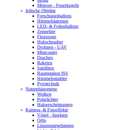
Mond
Meteore - Feuerkugeln
Irdische Objekte
Forschungsballons
Himmelslaternen
LED- & Folienballons
Zeppeline
Flugzeuge
Hubschrauber
Drohnen - UAV
Minicopter
Drachen
Raketen
Satelliten
Raumstation ISS
Himmelsstrahler
Pyrotechnik
Naturphänomene
Wolken
Polarlichter
Haloerscheinungen
Kamera- & Fotoeffekte
Vögel - Insekten
Orbs
Linsenspiegelungen