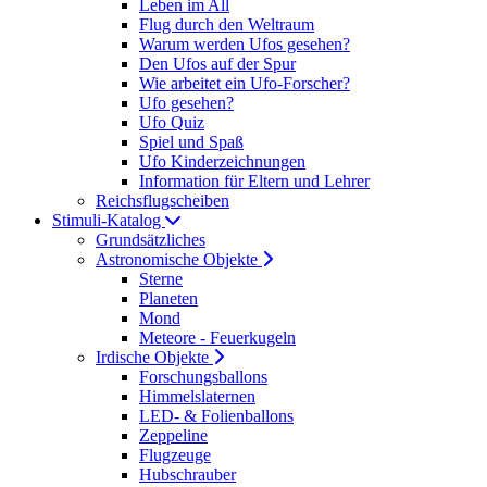
Leben im All
Flug durch den Weltraum
Warum werden Ufos gesehen?
Den Ufos auf der Spur
Wie arbeitet ein Ufo-Forscher?
Ufo gesehen?
Ufo Quiz
Spiel und Spaß
Ufo Kinderzeichnungen
Information für Eltern und Lehrer
Reichsflugscheiben
Stimuli-Katalog
Grundsätzliches
Astronomische Objekte
Sterne
Planeten
Mond
Meteore - Feuerkugeln
Irdische Objekte
Forschungsballons
Himmelslaternen
LED- & Folienballons
Zeppeline
Flugzeuge
Hubschrauber