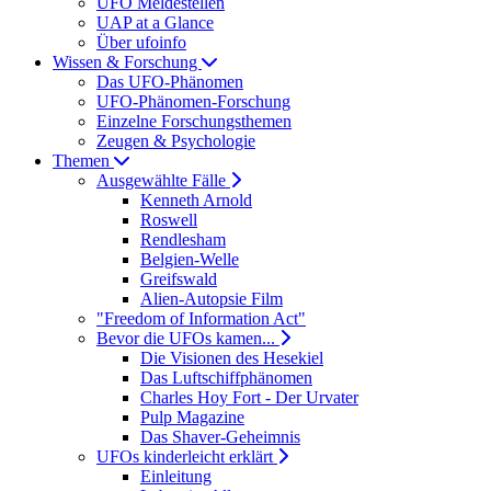
UFO Meldestellen
UAP at a Glance
Über ufoinfo
Wissen & Forschung
Das UFO-Phänomen
UFO-Phänomen-Forschung
Einzelne Forschungsthemen
Zeugen & Psychologie
Themen
Ausgewählte Fälle
Kenneth Arnold
Roswell
Rendlesham
Belgien-Welle
Greifswald
Alien-Autopsie Film
"Freedom of Information Act"
Bevor die UFOs kamen...
Die Visionen des Hesekiel
Das Luftschiffphänomen
Charles Hoy Fort - Der Urvater
Pulp Magazine
Das Shaver-Geheimnis
UFOs kinderleicht erklärt
Einleitung