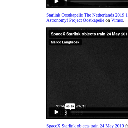
Starlink Oostkapelle The Netherlands 2019 1
Astronomy! Project Oostkapelle
on
Vimeo
.
SpaceX Starlink objects train 24 May 2019
f