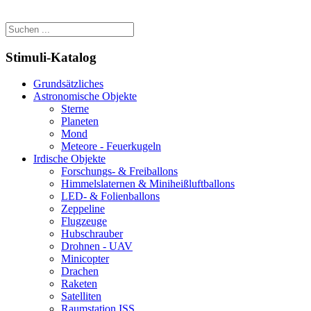
Stimuli-Katalog
Grundsätzliches
Astronomische Objekte
Sterne
Planeten
Mond
Meteore - Feuerkugeln
Irdische Objekte
Forschungs- & Freiballons
Himmelslaternen & Miniheißluftballons
LED- & Folienballons
Zeppeline
Flugzeuge
Hubschrauber
Drohnen - UAV
Minicopter
Drachen
Raketen
Satelliten
Raumstation ISS