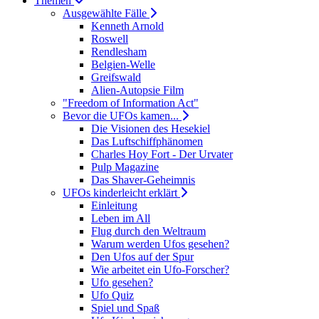
Themen
Ausgewählte Fälle
Kenneth Arnold
Roswell
Rendlesham
Belgien-Welle
Greifswald
Alien-Autopsie Film
"Freedom of Information Act"
Bevor die UFOs kamen...
Die Visionen des Hesekiel
Das Luftschiffphänomen
Charles Hoy Fort - Der Urvater
Pulp Magazine
Das Shaver-Geheimnis
UFOs kinderleicht erklärt
Einleitung
Leben im All
Flug durch den Weltraum
Warum werden Ufos gesehen?
Den Ufos auf der Spur
Wie arbeitet ein Ufo-Forscher?
Ufo gesehen?
Ufo Quiz
Spiel und Spaß