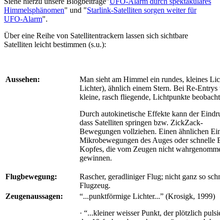
Siehe hierzu unsere Blogbeiträge"
UFO-Alarm durch spektakuläres
Himmelsphänomen
" und "
Starlink-Satelliten sorgen weiter für
UFO-Alarm
".
Über eine Reihe von Satellitentrackern lassen sich sichtbare
Satelliten leicht bestimmen (s.u.):
Aussehen:
Man sieht am Himmel ein rundes, kleines Lic
Lichter), ähnlich einem Stern. Bei Re-Entrys
kleine, rasch fliegende, Lichtpunkte beobacht
Durch autokinetische Effekte kann der Eindr
dass Satelliten springen bzw. ZickZack-
Bewegungen vollziehen. Einen ähnlichen Ei
Mikrobewegungen des Auges oder schnelle
Kopfes, die vom Zeugen nicht wahrgenomm
gewinnen.
Flugbewegung:
Rascher, geradliniger Flug; nicht ganz so sch
Flugzeug.
Zeugenaussagen:
“...punktförmige Lichter...” (Krosigk, 1999)
· “...kleiner weisser Punkt, der plötzlich puls