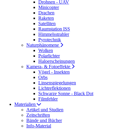
Drohnen - UAV
Minicopter
Drachen
Raketen
Satelliten
Raumstation ISS
Himmelsstrahler
Pyrotechnik
Naturphänomene
Wolken
Polarlichter
Haloerscheinungen
Kamera- & Fotoeffekte
Vögel - Insekten
Orbs
Linsenspiegelungen
Lichtreflektionen
Schwarze Sonne - Black Dot
Filmfehler
Materialien
Artikel und Studien
Zeitschriften
Bände und Bücher
Info-Material