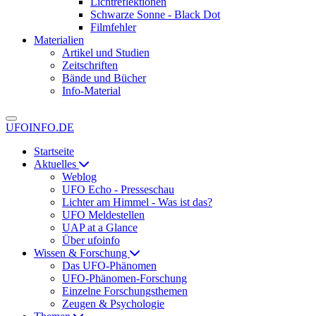
Lichtreflektionen
Schwarze Sonne - Black Dot
Filmfehler
Materialien
Artikel und Studien
Zeitschriften
Bände und Bücher
Info-Material
UFOINFO.DE
Startseite
Aktuelles
Weblog
UFO Echo - Presseschau
Lichter am Himmel - Was ist das?
UFO Meldestellen
UAP at a Glance
Über ufoinfo
Wissen & Forschung
Das UFO-Phänomen
UFO-Phänomen-Forschung
Einzelne Forschungsthemen
Zeugen & Psychologie