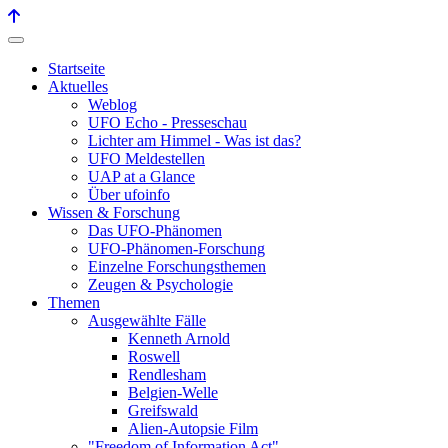
Startseite
Aktuelles
Weblog
UFO Echo - Presseschau
Lichter am Himmel - Was ist das?
UFO Meldestellen
UAP at a Glance
Über ufoinfo
Wissen & Forschung
Das UFO-Phänomen
UFO-Phänomen-Forschung
Einzelne Forschungsthemen
Zeugen & Psychologie
Themen
Ausgewählte Fälle
Kenneth Arnold
Roswell
Rendlesham
Belgien-Welle
Greifswald
Alien-Autopsie Film
"Freedom of Information Act"