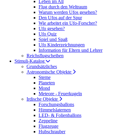
Leben im All
Flug durch den Weltraum
Warum werden Ufos gesehen?
Den Ufos auf der Spur
Wie arbeitet ein Ufo-Forscher?
Ufo gesehen?
Ufo Quiz
Spiel und Spaß
Ufo Kinderzeichnungen
Information für Eltern und Lehrer
Reichsflugscheiben
Stimuli-Katalog
Grundsätzliches
Astronomische Objekte
Sterne
Planeten
Mond
Meteore - Feuerkugeln
Irdische Objekte
Forschungsballons
Himmelslaternen
LED- & Folienballons
Zeppeline
Flugzeuge
Hubschrauber