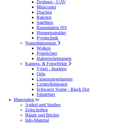
Drohnen - UAV
Minicopter
Drachen
Raketen
Satelliten
Raumstation ISS
Himmelsstrahler
Pyrotechnik
Naturphänomene
Wolken
Polarlichter
Haloerscheinungen
Kamera- & Fotoeffekte
Vögel - Insekten
Orbs
Linsenspiegelungen
Lichtreflektionen
Schwarze Sonne - Black Dot
Filmfehler
Materialien
Artikel und Studien
Zeitschriften
Bände und Bücher
Info-Material