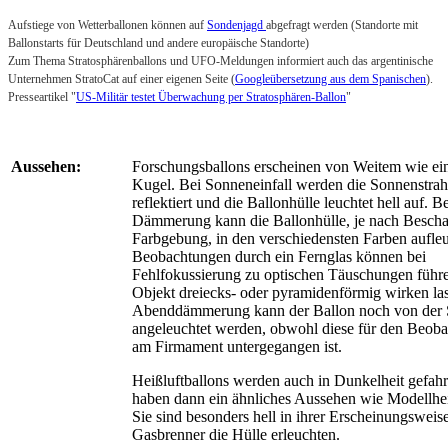
Aufstiege von Wetterballonen können auf
Sondenjagd
abgefragt werden (Standorte mit
Ballonstarts für Deutschland und andere europäische Standorte)
Zum Thema Stratosphärenballons und UFO-Meldungen informiert auch das argentinische
Unternehmen StratoCat auf einer eigenen Seite (
Googleübersetzung aus dem Spanischen
).
Presseartikel "
US-Militär testet Überwachung per Stratosphären-Ballon
"
Aussehen:
Forschungsballons erscheinen von Weitem wie ei
Kugel. Bei Sonneneinfall werden die Sonnenstrahl
reflektiert und die Ballonhülle leuchtet hell auf. B
Dämmerung kann die Ballonhülle, je nach Bescha
Farbgebung, in den verschiedensten Farben aufle
Beobachtungen durch ein Fernglas können bei
Fehlfokussierung zu optischen Täuschungen führ
Objekt dreiecks- oder pyramidenförmig wirken las
Abenddämmerung kann der Ballon noch von der
angeleuchtet werden, obwohl diese für den Beobac
am Firmament untergegangen ist.
Heißluftballons werden auch in Dunkelheit gefah
haben dann ein ähnliches Aussehen wie Modellhei
Sie sind besonders hell in ihrer Erscheinungsweis
Gasbrenner die Hülle erleuchten.