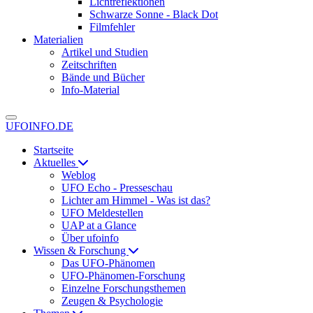
Lichtreflektionen
Schwarze Sonne - Black Dot
Filmfehler
Materialien
Artikel und Studien
Zeitschriften
Bände und Bücher
Info-Material
UFOINFO.DE
Startseite
Aktuelles
Weblog
UFO Echo - Presseschau
Lichter am Himmel - Was ist das?
UFO Meldestellen
UAP at a Glance
Über ufoinfo
Wissen & Forschung
Das UFO-Phänomen
UFO-Phänomen-Forschung
Einzelne Forschungsthemen
Zeugen & Psychologie