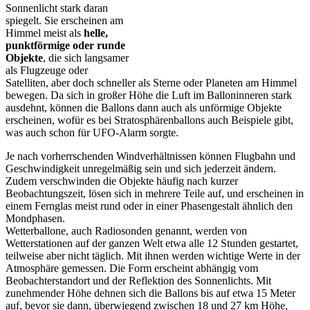
Sonnenlicht stark daran
spiegelt. Sie erscheinen am
Himmel meist als
helle,
punktförmige oder runde
Objekte
, die sich langsamer
als Flugzeuge oder
Satelliten, aber doch schneller als Sterne oder Planeten am Himmel
bewegen. Da sich in großer Höhe die Luft im Balloninneren stark
ausdehnt, können die Ballons dann auch als unförmige Objekte
erscheinen, wofür es bei Stratosphärenballons auch Beispiele gibt,
was auch schon für UFO-Alarm sorgte.
Je nach vorherrschenden Windverhältnissen können Flugbahn und
Geschwindigkeit unregelmäßig sein und sich jederzeit ändern.
Zudem verschwinden die Objekte häufig nach kurzer
Beobachtungszeit, lösen sich in mehrere Teile auf, und erscheinen in
einem Fernglas meist rund oder in einer Phasengestalt ähnlich den
Mondphasen.
Wetterballone, auch Radiosonden genannt, werden von
Wetterstationen auf der ganzen Welt etwa alle 12 Stunden gestartet,
teilweise aber nicht täglich. Mit ihnen werden wichtige Werte in der
Atmosphäre gemessen. Die Form erscheint abhängig vom
Beobachterstandort und der Reflektion des Sonnenlichts. Mit
zunehmender Höhe dehnen sich die Ballons bis auf etwa 15 Meter
auf, bevor sie dann, überwiegend zwischen 18 und 27 km Höhe,