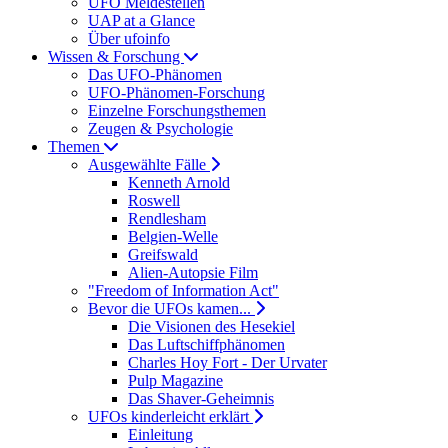
UFO Meldestellen
UAP at a Glance
Über ufoinfo
Wissen & Forschung
Das UFO-Phänomen
UFO-Phänomen-Forschung
Einzelne Forschungsthemen
Zeugen & Psychologie
Themen
Ausgewählte Fälle
Kenneth Arnold
Roswell
Rendlesham
Belgien-Welle
Greifswald
Alien-Autopsie Film
"Freedom of Information Act"
Bevor die UFOs kamen...
Die Visionen des Hesekiel
Das Luftschiffphänomen
Charles Hoy Fort - Der Urvater
Pulp Magazine
Das Shaver-Geheimnis
UFOs kinderleicht erklärt
Einleitung