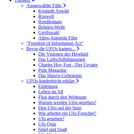
Themen
Ausgewählte Fälle
Kenneth Arnold
Roswell
Rendlesham
Belgien-Welle
Greifswald
Alien-Autopsie Film
"Freedom of Information Act"
Bevor die UFOs kamen...
Die Visionen des Hesekiel
Das Luftschiffphänomen
Charles Hoy Fort - Der Urvater
Pulp Magazine
Das Shaver-Geheimnis
UFOs kinderleicht erklärt
Einleitung
Leben im All
Flug durch den Weltraum
Warum werden Ufos gesehen?
Den Ufos auf der Spur
Wie arbeitet ein Ufo-Forscher?
Ufo gesehen?
Ufo Quiz
Spiel und Spaß