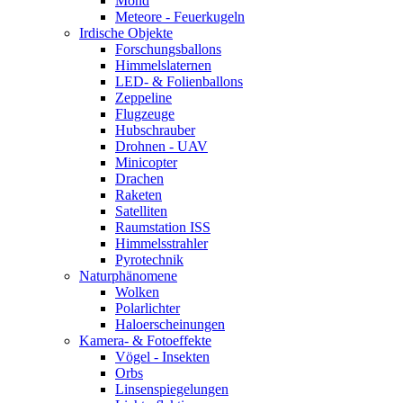
Mond
Meteore - Feuerkugeln
Irdische Objekte
Forschungsballons
Himmelslaternen
LED- & Folienballons
Zeppeline
Flugzeuge
Hubschrauber
Drohnen - UAV
Minicopter
Drachen
Raketen
Satelliten
Raumstation ISS
Himmelsstrahler
Pyrotechnik
Naturphänomene
Wolken
Polarlichter
Haloerscheinungen
Kamera- & Fotoeffekte
Vögel - Insekten
Orbs
Linsenspiegelungen