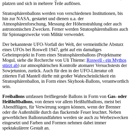
platzen und sich in mehrere Teile auflösen.
Stratosphärenballons werden von verschiedenen Institutionen, bis
hin zur NASA, gestartet und dienen u.a. der
Atmosphärenforschung, Messung der Höhenstrahlung oder auch
astronomischen Zwecken. Ferner werden Stratosphärenballons auch
für Spionagezwecke vom Militär verwendet.
Der bekannteste UFO-Vorfall der Welt, der vermeintliche Absturz
eines UFOs bei Roswell 1947, geht auf ein damaliges
Geheimprojekt in Form eines Stratosphärenballons (Projektname
Mogul, siehe die Recherche von Uli Thieme:
Roswell - ein Mythos
stürzt ab
) zur atmosphärischen Kontrolle atomarer Versuchstests der
Sowjetunion, zurück. Auch für den in der UFO-Literatur oft
zitierten Fall Mantell dürfte mit großer Wahrscheinlichkeit ein
Stratosphärenballon, in Form eines Skyhook-Ballons, verantwortlich
sein.
Freiballons
umfassen freifliegende Ballons in Form von
Gas- oder
Heißluftballons
, von denen vor allem Heißluftballons, meist bei
Abendflügen, für Verwirrung sorgen können, wenn der Brenner
oder die Außenhülle durch das flackernde Feuer leuchtet. Neben
gewerblichen Ballonrundfahrten werden sie auch zu Werbezwecken
eingesetzt und Farben und Formen nehmen dabei immer
spektakulärere Gestalt an.