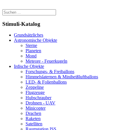
Stimuli-Katalog
Grundsätzliches
Astronomische Objekte
Sterne
Planeten
Mond
Meteore - Feuerkugeln
Irdische Objekte
Forschungs- & Freiballons
Himmelslaternen & Miniheißluftballons
LED- & Folienballons
Zeppeline
Flugzeuge
Hubschrauber
Drohnen - UAV
Minicopter
Drachen
Raketen
Satelliten
Raumstation ISS