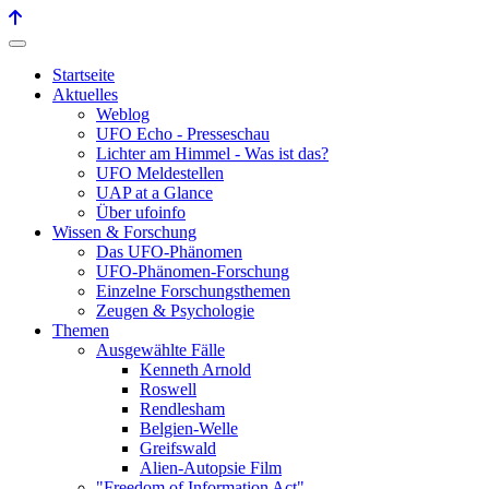
Startseite
Aktuelles
Weblog
UFO Echo - Presseschau
Lichter am Himmel - Was ist das?
UFO Meldestellen
UAP at a Glance
Über ufoinfo
Wissen & Forschung
Das UFO-Phänomen
UFO-Phänomen-Forschung
Einzelne Forschungsthemen
Zeugen & Psychologie
Themen
Ausgewählte Fälle
Kenneth Arnold
Roswell
Rendlesham
Belgien-Welle
Greifswald
Alien-Autopsie Film
"Freedom of Information Act"