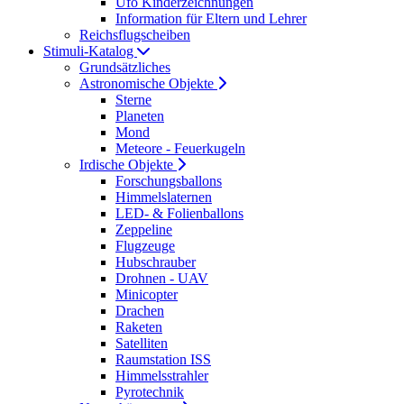
Ufo Kinderzeichnungen
Information für Eltern und Lehrer
Reichsflugscheiben
Stimuli-Katalog
Grundsätzliches
Astronomische Objekte
Sterne
Planeten
Mond
Meteore - Feuerkugeln
Irdische Objekte
Forschungsballons
Himmelslaternen
LED- & Folienballons
Zeppeline
Flugzeuge
Hubschrauber
Drohnen - UAV
Minicopter
Drachen
Raketen
Satelliten
Raumstation ISS
Himmelsstrahler
Pyrotechnik