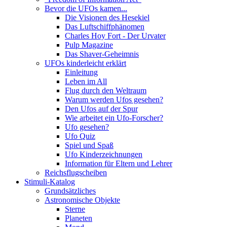
Bevor die UFOs kamen...
Die Visionen des Hesekiel
Das Luftschiffphänomen
Charles Hoy Fort - Der Urvater
Pulp Magazine
Das Shaver-Geheimnis
UFOs kinderleicht erklärt
Einleitung
Leben im All
Flug durch den Weltraum
Warum werden Ufos gesehen?
Den Ufos auf der Spur
Wie arbeitet ein Ufo-Forscher?
Ufo gesehen?
Ufo Quiz
Spiel und Spaß
Ufo Kinderzeichnungen
Information für Eltern und Lehrer
Reichsflugscheiben
Stimuli-Katalog
Grundsätzliches
Astronomische Objekte
Sterne
Planeten