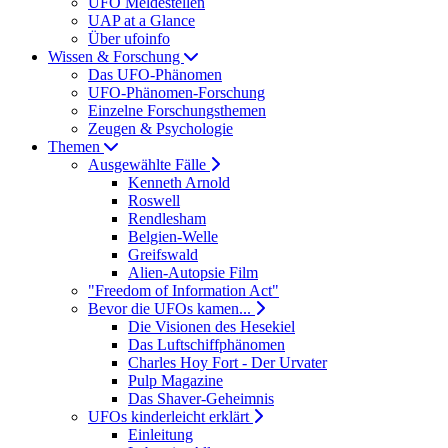
UFO Meldestellen
UAP at a Glance
Über ufoinfo
Wissen & Forschung
Das UFO-Phänomen
UFO-Phänomen-Forschung
Einzelne Forschungsthemen
Zeugen & Psychologie
Themen
Ausgewählte Fälle
Kenneth Arnold
Roswell
Rendlesham
Belgien-Welle
Greifswald
Alien-Autopsie Film
"Freedom of Information Act"
Bevor die UFOs kamen...
Die Visionen des Hesekiel
Das Luftschiffphänomen
Charles Hoy Fort - Der Urvater
Pulp Magazine
Das Shaver-Geheimnis
UFOs kinderleicht erklärt
Einleitung