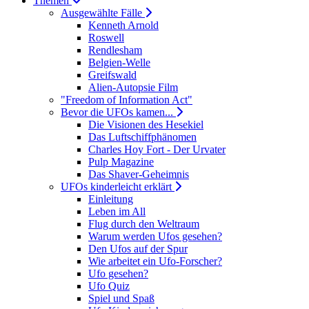
Themen
Ausgewählte Fälle
Kenneth Arnold
Roswell
Rendlesham
Belgien-Welle
Greifswald
Alien-Autopsie Film
"Freedom of Information Act"
Bevor die UFOs kamen...
Die Visionen des Hesekiel
Das Luftschiffphänomen
Charles Hoy Fort - Der Urvater
Pulp Magazine
Das Shaver-Geheimnis
UFOs kinderleicht erklärt
Einleitung
Leben im All
Flug durch den Weltraum
Warum werden Ufos gesehen?
Den Ufos auf der Spur
Wie arbeitet ein Ufo-Forscher?
Ufo gesehen?
Ufo Quiz
Spiel und Spaß