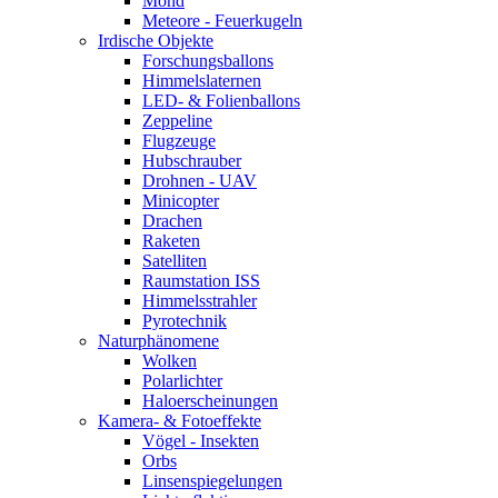
Mond
Meteore - Feuerkugeln
Irdische Objekte
Forschungsballons
Himmelslaternen
LED- & Folienballons
Zeppeline
Flugzeuge
Hubschrauber
Drohnen - UAV
Minicopter
Drachen
Raketen
Satelliten
Raumstation ISS
Himmelsstrahler
Pyrotechnik
Naturphänomene
Wolken
Polarlichter
Haloerscheinungen
Kamera- & Fotoeffekte
Vögel - Insekten
Orbs
Linsenspiegelungen