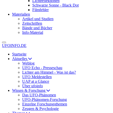
Lichtreflektionen
Schwarze Sonne - Black Dot
Filmfehler
Materialien
Artikel und Studien
Zeitschriften
Bände und Bücher
Info-Material
UFOINFO.DE
Startseite
Aktuelles
Weblog
UFO Echo - Presseschau
Lichter am Himmel - Was ist das?
UFO Meldestellen
UAP at a Glance
Über ufoinfo
Wissen & Forschung
Das UFO-Phänomen
UFO-Phänomen-Forschung
Einzelne Forschungsthemen
Zeugen & Psychologie