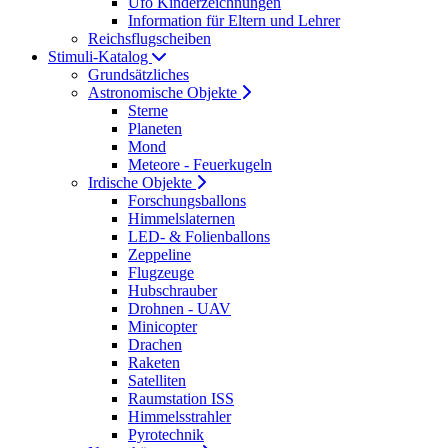
Ufo Kinderzeichnungen
Information für Eltern und Lehrer
Reichsflugscheiben
Stimuli-Katalog
Grundsätzliches
Astronomische Objekte
Sterne
Planeten
Mond
Meteore - Feuerkugeln
Irdische Objekte
Forschungsballons
Himmelslaternen
LED- & Folienballons
Zeppeline
Flugzeuge
Hubschrauber
Drohnen - UAV
Minicopter
Drachen
Raketen
Satelliten
Raumstation ISS
Himmelsstrahler
Pyrotechnik