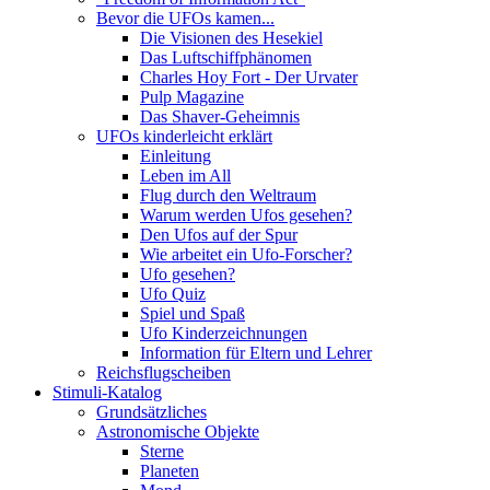
Bevor die UFOs kamen...
Die Visionen des Hesekiel
Das Luftschiffphänomen
Charles Hoy Fort - Der Urvater
Pulp Magazine
Das Shaver-Geheimnis
UFOs kinderleicht erklärt
Einleitung
Leben im All
Flug durch den Weltraum
Warum werden Ufos gesehen?
Den Ufos auf der Spur
Wie arbeitet ein Ufo-Forscher?
Ufo gesehen?
Ufo Quiz
Spiel und Spaß
Ufo Kinderzeichnungen
Information für Eltern und Lehrer
Reichsflugscheiben
Stimuli-Katalog
Grundsätzliches
Astronomische Objekte
Sterne
Planeten