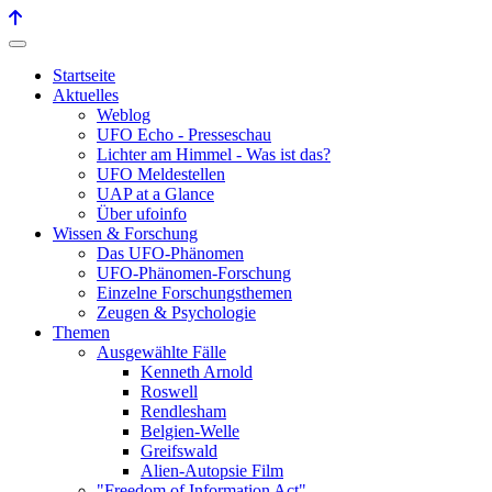
Startseite
Aktuelles
Weblog
UFO Echo - Presseschau
Lichter am Himmel - Was ist das?
UFO Meldestellen
UAP at a Glance
Über ufoinfo
Wissen & Forschung
Das UFO-Phänomen
UFO-Phänomen-Forschung
Einzelne Forschungsthemen
Zeugen & Psychologie
Themen
Ausgewählte Fälle
Kenneth Arnold
Roswell
Rendlesham
Belgien-Welle
Greifswald
Alien-Autopsie Film
"Freedom of Information Act"