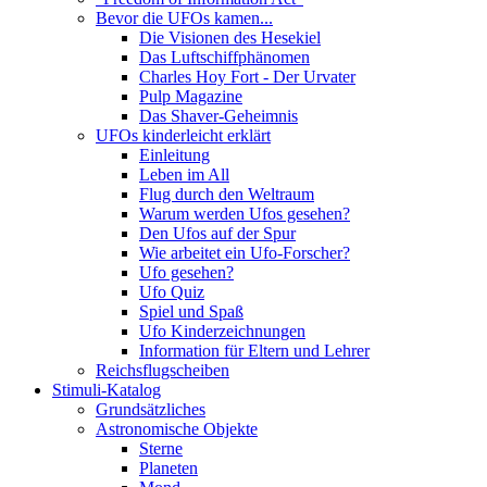
Bevor die UFOs kamen...
Die Visionen des Hesekiel
Das Luftschiffphänomen
Charles Hoy Fort - Der Urvater
Pulp Magazine
Das Shaver-Geheimnis
UFOs kinderleicht erklärt
Einleitung
Leben im All
Flug durch den Weltraum
Warum werden Ufos gesehen?
Den Ufos auf der Spur
Wie arbeitet ein Ufo-Forscher?
Ufo gesehen?
Ufo Quiz
Spiel und Spaß
Ufo Kinderzeichnungen
Information für Eltern und Lehrer
Reichsflugscheiben
Stimuli-Katalog
Grundsätzliches
Astronomische Objekte
Sterne
Planeten