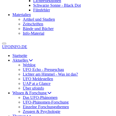
Lichtreflektionen
Schwarze Sonne - Black Dot
Filmfehler
Materialien
Artikel und Studien
Zeitschriften
Bände und Bücher
Info-Material
UFOINFO.DE
Startseite
Aktuelles
Weblog
UFO Echo - Presseschau
Lichter am Himmel - Was ist das?
UFO Meldestellen
UAP at a Glance
Über ufoinfo
Wissen & Forschung
Das UFO-Phänomen
UFO-Phänomen-Forschung
Einzelne Forschungsthemen
Zeugen & Psychologie