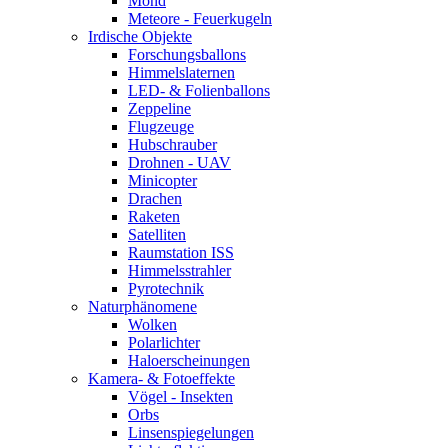
Mond
Meteore - Feuerkugeln
Irdische Objekte
Forschungsballons
Himmelslaternen
LED- & Folienballons
Zeppeline
Flugzeuge
Hubschrauber
Drohnen - UAV
Minicopter
Drachen
Raketen
Satelliten
Raumstation ISS
Himmelsstrahler
Pyrotechnik
Naturphänomene
Wolken
Polarlichter
Haloerscheinungen
Kamera- & Fotoeffekte
Vögel - Insekten
Orbs
Linsenspiegelungen