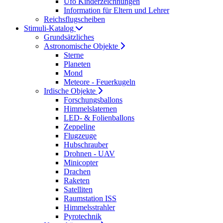
Ufo Kinderzeichnungen
Information für Eltern und Lehrer
Reichsflugscheiben
Stimuli-Katalog
Grundsätzliches
Astronomische Objekte
Sterne
Planeten
Mond
Meteore - Feuerkugeln
Irdische Objekte
Forschungsballons
Himmelslaternen
LED- & Folienballons
Zeppeline
Flugzeuge
Hubschrauber
Drohnen - UAV
Minicopter
Drachen
Raketen
Satelliten
Raumstation ISS
Himmelsstrahler
Pyrotechnik