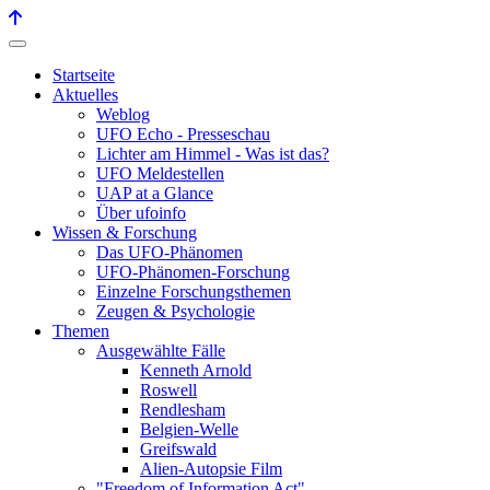
Startseite
Aktuelles
Weblog
UFO Echo - Presseschau
Lichter am Himmel - Was ist das?
UFO Meldestellen
UAP at a Glance
Über ufoinfo
Wissen & Forschung
Das UFO-Phänomen
UFO-Phänomen-Forschung
Einzelne Forschungsthemen
Zeugen & Psychologie
Themen
Ausgewählte Fälle
Kenneth Arnold
Roswell
Rendlesham
Belgien-Welle
Greifswald
Alien-Autopsie Film
"Freedom of Information Act"