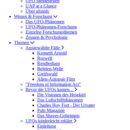
UFO Meldestellen
UAP at a Glance
Über ufoinfo
Wissen & Forschung
Das UFO-Phänomen
UFO-Phänomen-Forschung
Einzelne Forschungsthemen
Zeugen & Psychologie
Themen
Ausgewählte Fälle
Kenneth Arnold
Roswell
Rendlesham
Belgien-Welle
Greifswald
Alien-Autopsie Film
"Freedom of Information Act"
Bevor die UFOs kamen...
Die Visionen des Hesekiel
Das Luftschiffphänomen
Charles Hoy Fort - Der Urvater
Pulp Magazine
Das Shaver-Geheimnis
UFOs kinderleicht erklärt
Einleitung