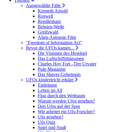
Themen
Ausgewählte Fälle
Kenneth Arnold
Roswell
Rendlesham
Belgien-Welle
Greifswald
Alien-Autopsie Film
"Freedom of Information Act"
Bevor die UFOs kamen...
Die Visionen des Hesekiel
Das Luftschiffphänomen
Charles Hoy Fort - Der Urvater
Pulp Magazine
Das Shaver-Geheimnis
UFOs kinderleicht erklärt
Einleitung
Leben im All
Flug durch den Weltraum
Warum werden Ufos gesehen?
Den Ufos auf der Spur
Wie arbeitet ein Ufo-Forscher?
Ufo gesehen?
Ufo Quiz
Spiel und Spaß