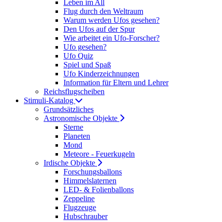
Leben im All
Flug durch den Weltraum
Warum werden Ufos gesehen?
Den Ufos auf der Spur
Wie arbeitet ein Ufo-Forscher?
Ufo gesehen?
Ufo Quiz
Spiel und Spaß
Ufo Kinderzeichnungen
Information für Eltern und Lehrer
Reichsflugscheiben
Stimuli-Katalog
Grundsätzliches
Astronomische Objekte
Sterne
Planeten
Mond
Meteore - Feuerkugeln
Irdische Objekte
Forschungsballons
Himmelslaternen
LED- & Folienballons
Zeppeline
Flugzeuge
Hubschrauber