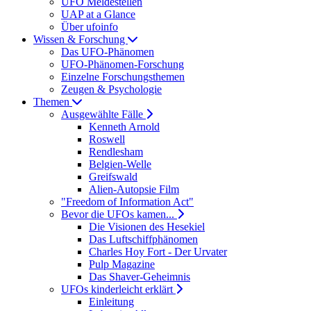
UFO Meldestellen
UAP at a Glance
Über ufoinfo
Wissen & Forschung
Das UFO-Phänomen
UFO-Phänomen-Forschung
Einzelne Forschungsthemen
Zeugen & Psychologie
Themen
Ausgewählte Fälle
Kenneth Arnold
Roswell
Rendlesham
Belgien-Welle
Greifswald
Alien-Autopsie Film
"Freedom of Information Act"
Bevor die UFOs kamen...
Die Visionen des Hesekiel
Das Luftschiffphänomen
Charles Hoy Fort - Der Urvater
Pulp Magazine
Das Shaver-Geheimnis
UFOs kinderleicht erklärt
Einleitung