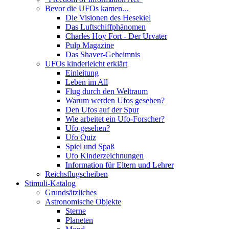
Bevor die UFOs kamen...
Die Visionen des Hesekiel
Das Luftschiffphänomen
Charles Hoy Fort - Der Urvater
Pulp Magazine
Das Shaver-Geheimnis
UFOs kinderleicht erklärt
Einleitung
Leben im All
Flug durch den Weltraum
Warum werden Ufos gesehen?
Den Ufos auf der Spur
Wie arbeitet ein Ufo-Forscher?
Ufo gesehen?
Ufo Quiz
Spiel und Spaß
Ufo Kinderzeichnungen
Information für Eltern und Lehrer
Reichsflugscheiben
Stimuli-Katalog
Grundsätzliches
Astronomische Objekte
Sterne
Planeten