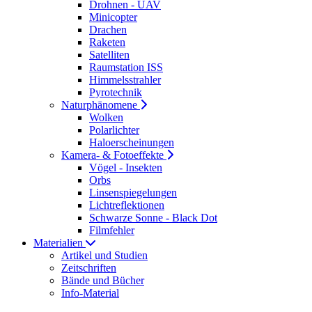
Drohnen - UAV
Minicopter
Drachen
Raketen
Satelliten
Raumstation ISS
Himmelsstrahler
Pyrotechnik
Naturphänomene
Wolken
Polarlichter
Haloerscheinungen
Kamera- & Fotoeffekte
Vögel - Insekten
Orbs
Linsenspiegelungen
Lichtreflektionen
Schwarze Sonne - Black Dot
Filmfehler
Materialien
Artikel und Studien
Zeitschriften
Bände und Bücher
Info-Material