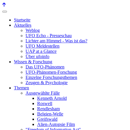
Startseite
Aktuelles
Weblog
UFO Echo - Presseschau
Lichter am Himmel - Was ist das?
UFO Meldestellen
UAP at a Glance
Über ufoinfo
Wissen & Forschung
Das UFO-Phänomen
UFO-Phänomen-Forschung
Einzelne Forschungsthemen
Zeugen & Psychologie
Themen
Ausgewählte Fälle
Kenneth Arnold
Roswell
Rendlesham
Belgien-Welle
Greifswald
Alien-Autopsie Film
"Freedom of Information Act"