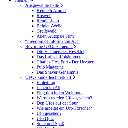
Themen
Ausgewählte Fälle
Kenneth Arnold
Roswell
Rendlesham
Belgien-Welle
Greifswald
Alien-Autopsie Film
"Freedom of Information Act"
Bevor die UFOs kamen...
Die Visionen des Hesekiel
Das Luftschiffphänomen
Charles Hoy Fort - Der Urvater
Pulp Magazine
Das Shaver-Geheimnis
UFOs kinderleicht erklärt
Einleitung
Leben im All
Flug durch den Weltraum
Warum werden Ufos gesehen?
Den Ufos auf der Spur
Wie arbeitet ein Ufo-Forscher?
Ufo gesehen?
Ufo Quiz
Spiel und Spaß