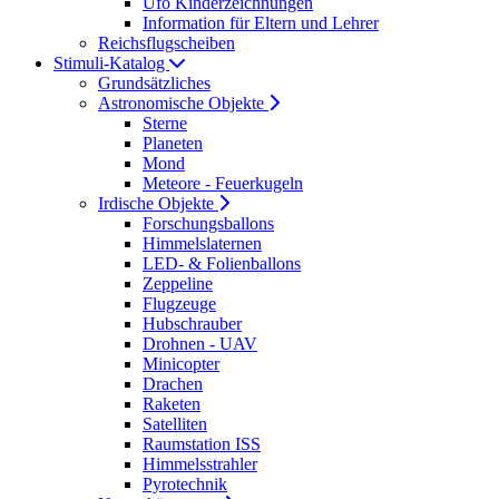
Ufo Kinderzeichnungen
Information für Eltern und Lehrer
Reichsflugscheiben
Stimuli-Katalog
Grundsätzliches
Astronomische Objekte
Sterne
Planeten
Mond
Meteore - Feuerkugeln
Irdische Objekte
Forschungsballons
Himmelslaternen
LED- & Folienballons
Zeppeline
Flugzeuge
Hubschrauber
Drohnen - UAV
Minicopter
Drachen
Raketen
Satelliten
Raumstation ISS
Himmelsstrahler
Pyrotechnik