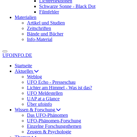
Lichtreflektionen
Schwarze Sonne - Black Dot
Filmfehler
Materialien
Artikel und Studien
Zeitschriften
Bände und Bücher
Info-Material
UFOINFO.DE
Startseite
Aktuelles
Weblog
UFO Echo - Presseschau
Lichter am Himmel - Was ist das?
UFO Meldestellen
UAP at a Glance
Über ufoinfo
Wissen & Forschung
Das UFO-Phänomen
UFO-Phänomen-Forschung
Einzelne Forschungsthemen
Zeugen & Psychologie