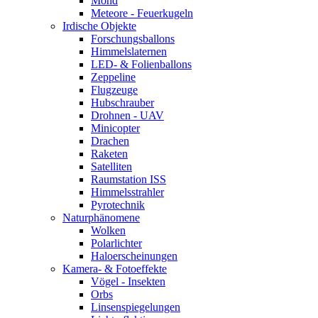
Mond
Meteore - Feuerkugeln
Irdische Objekte
Forschungsballons
Himmelslaternen
LED- & Folienballons
Zeppeline
Flugzeuge
Hubschrauber
Drohnen - UAV
Minicopter
Drachen
Raketen
Satelliten
Raumstation ISS
Himmelsstrahler
Pyrotechnik
Naturphänomene
Wolken
Polarlichter
Haloerscheinungen
Kamera- & Fotoeffekte
Vögel - Insekten
Orbs
Linsenspiegelungen