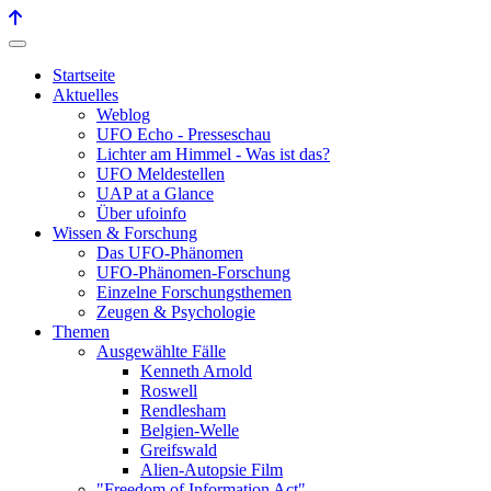
Startseite
Aktuelles
Weblog
UFO Echo - Presseschau
Lichter am Himmel - Was ist das?
UFO Meldestellen
UAP at a Glance
Über ufoinfo
Wissen & Forschung
Das UFO-Phänomen
UFO-Phänomen-Forschung
Einzelne Forschungsthemen
Zeugen & Psychologie
Themen
Ausgewählte Fälle
Kenneth Arnold
Roswell
Rendlesham
Belgien-Welle
Greifswald
Alien-Autopsie Film
"Freedom of Information Act"