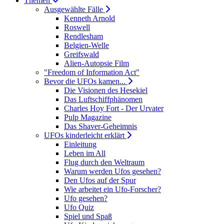
Themen
Ausgewählte Fälle
Kenneth Arnold
Roswell
Rendlesham
Belgien-Welle
Greifswald
Alien-Autopsie Film
"Freedom of Information Act"
Bevor die UFOs kamen...
Die Visionen des Hesekiel
Das Luftschiffphänomen
Charles Hoy Fort - Der Urvater
Pulp Magazine
Das Shaver-Geheimnis
UFOs kinderleicht erklärt
Einleitung
Leben im All
Flug durch den Weltraum
Warum werden Ufos gesehen?
Den Ufos auf der Spur
Wie arbeitet ein Ufo-Forscher?
Ufo gesehen?
Ufo Quiz
Spiel und Spaß