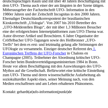
deutschsprachigen Raum und mit über 40 Jahren Beschäftigung mit
dem UFO- Thema auch einer der am längsten in der Szene tätigen.
Mitherausgeber der Fachzeitschrift UFO- Information in den
1980er Jahren und der Zeitschrift Incognitas in den 2000 Jahren.
Ehemaliger Deutschlandkorrespontent der brasilianischen
Kioskzeitschrift „Ufologia“. Von 2007 bis 2010 Betreiber des
„UFO-Meldestellen Blogs“, der mit über 1,3 Millionen Besucher
eine der erfolgreichsten Internetplattformen zum UFO-Thema war.
Autor diverser Artikel und Broschüren. 6 Jahre Organisator der
Cröffelbacher UFO-Tagungen sowie des Heilbronner „UFO-
Treffs“ bei dem es erst- und letztmalig gelang alle Strömungen der
UFOlogie zu versammeln. Einziger deutscher Referent des
1.
Europäischen Treffens der UFO-Forscher
in Chalons en
Champagne (2005). Teilnehmer der Abordnung kritischer UFO-
Forscher beim Bundesverteidigungsministerium 1984 in Bonn.
Heute vor allem Beschäftigung mit den Auswirkungen des UFO-
Mythos auf die Gesellschaft. Befürwortet eine kritische Einstellung
zum UFO- Thema und deren wissenschaftliche Aufarbeitung als
soziokultureller Aspekt eines, seiner Meinung nach, von den
Medien erschaffenen und am Leben erhaltenen Phänomens.
Kontakt: gehardt(at)ufo-information(punkt)de