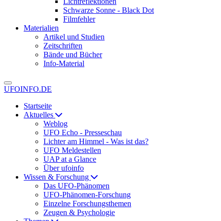
Lichtreflektionen
Schwarze Sonne - Black Dot
Filmfehler
Materialien
Artikel und Studien
Zeitschriften
Bände und Bücher
Info-Material
UFOINFO.DE
Startseite
Aktuelles
Weblog
UFO Echo - Presseschau
Lichter am Himmel - Was ist das?
UFO Meldestellen
UAP at a Glance
Über ufoinfo
Wissen & Forschung
Das UFO-Phänomen
UFO-Phänomen-Forschung
Einzelne Forschungsthemen
Zeugen & Psychologie