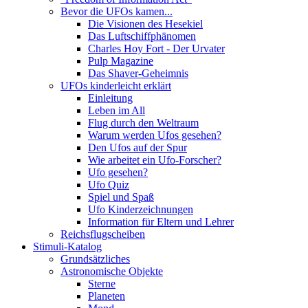
Bevor die UFOs kamen...
Die Visionen des Hesekiel
Das Luftschiffphänomen
Charles Hoy Fort - Der Urvater
Pulp Magazine
Das Shaver-Geheimnis
UFOs kinderleicht erklärt
Einleitung
Leben im All
Flug durch den Weltraum
Warum werden Ufos gesehen?
Den Ufos auf der Spur
Wie arbeitet ein Ufo-Forscher?
Ufo gesehen?
Ufo Quiz
Spiel und Spaß
Ufo Kinderzeichnungen
Information für Eltern und Lehrer
Reichsflugscheiben
Stimuli-Katalog
Grundsätzliches
Astronomische Objekte
Sterne
Planeten