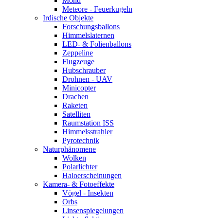
Mond
Meteore - Feuerkugeln
Irdische Objekte
Forschungsballons
Himmelslaternen
LED- & Folienballons
Zeppeline
Flugzeuge
Hubschrauber
Drohnen - UAV
Minicopter
Drachen
Raketen
Satelliten
Raumstation ISS
Himmelsstrahler
Pyrotechnik
Naturphänomene
Wolken
Polarlichter
Haloerscheinungen
Kamera- & Fotoeffekte
Vögel - Insekten
Orbs
Linsenspiegelungen