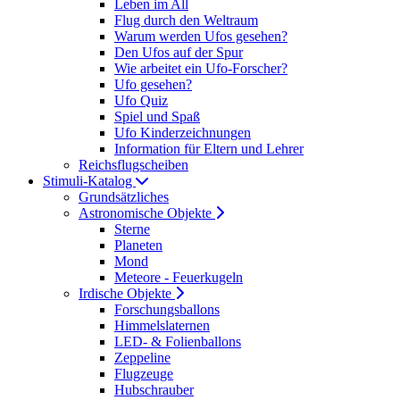
Leben im All
Flug durch den Weltraum
Warum werden Ufos gesehen?
Den Ufos auf der Spur
Wie arbeitet ein Ufo-Forscher?
Ufo gesehen?
Ufo Quiz
Spiel und Spaß
Ufo Kinderzeichnungen
Information für Eltern und Lehrer
Reichsflugscheiben
Stimuli-Katalog
Grundsätzliches
Astronomische Objekte
Sterne
Planeten
Mond
Meteore - Feuerkugeln
Irdische Objekte
Forschungsballons
Himmelslaternen
LED- & Folienballons
Zeppeline
Flugzeuge
Hubschrauber