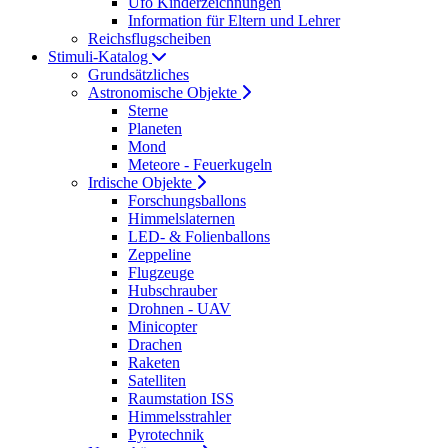
Ufo Kinderzeichnungen
Information für Eltern und Lehrer
Reichsflugscheiben
Stimuli-Katalog
Grundsätzliches
Astronomische Objekte
Sterne
Planeten
Mond
Meteore - Feuerkugeln
Irdische Objekte
Forschungsballons
Himmelslaternen
LED- & Folienballons
Zeppeline
Flugzeuge
Hubschrauber
Drohnen - UAV
Minicopter
Drachen
Raketen
Satelliten
Raumstation ISS
Himmelsstrahler
Pyrotechnik