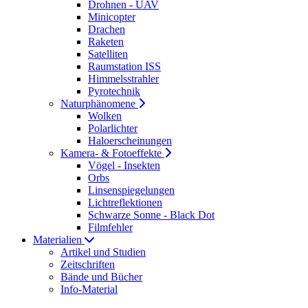
Drohnen - UAV
Minicopter
Drachen
Raketen
Satelliten
Raumstation ISS
Himmelsstrahler
Pyrotechnik
Naturphänomene
Wolken
Polarlichter
Haloerscheinungen
Kamera- & Fotoeffekte
Vögel - Insekten
Orbs
Linsenspiegelungen
Lichtreflektionen
Schwarze Sonne - Black Dot
Filmfehler
Materialien
Artikel und Studien
Zeitschriften
Bände und Bücher
Info-Material