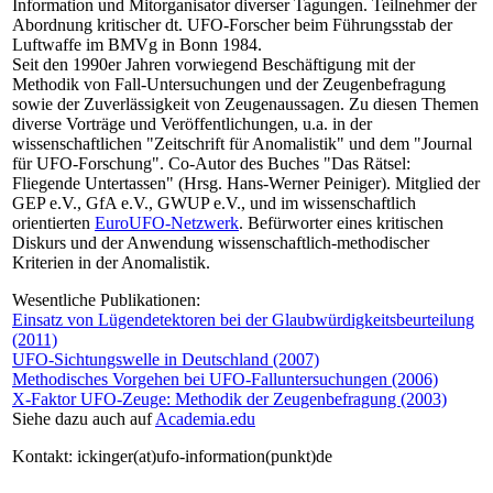
Information und Mitorganisator diverser Tagungen. Teilnehmer der
Abordnung kritischer dt. UFO-Forscher beim Führungsstab der
Luftwaffe im BMVg in Bonn 1984.
Seit den 1990er Jahren vorwiegend Beschäftigung mit der
Methodik von Fall-Untersuchungen und der Zeugenbefragung
sowie der Zuverlässigkeit von Zeugenaussagen. Zu diesen Themen
diverse Vorträge und Veröffentlichungen, u.a. in der
wissenschaftlichen "Zeitschrift für Anomalistik" und dem "Journal
für UFO-Forschung". Co-Autor des Buches "Das Rätsel:
Fliegende Untertassen" (Hrsg. Hans-Werner Peiniger). Mitglied der
GEP e.V., GfA e.V., GWUP e.V., und im wissenschaftlich
orientierten
EuroUFO-Netzwerk
. Befürworter eines kritischen
Diskurs und der Anwendung wissenschaftlich-methodischer
Kriterien in der Anomalistik.
Wesentliche Publikationen:
Einsatz von Lügendetektoren bei der Glaubwürdigkeitsbeurteilung
(2011)
UFO-Sichtungswelle in Deutschland (2007)
Methodisches Vorgehen bei UFO-Falluntersuchungen (2006)
X-Faktor UFO-Zeuge: Methodik der Zeugenbefragung (2003)
Siehe dazu auch auf
Academia.edu
Kontakt: ickinger(at)ufo-information(punkt)de