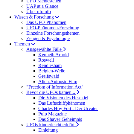
UFO Meldestellen
UAP at a Glance
Über ufoinfo
Wissen & Forschung
Das UFO-Phänomen
UFO-Phänomen-Forschung
Einzelne Forschungsthemen
Zeugen & Psychologie
Themen
Ausgewählte Fälle
Kenneth Arnold
Roswell
Rendlesham
Belgien-Welle
Greifswald
Alien-Autopsie Film
"Freedom of Information Act"
Bevor die UFOs kamen...
Die Visionen des Hesekiel
Das Luftschiffphänomen
Charles Hoy Fort - Der Urvater
Pulp Magazine
Das Shaver-Geheimnis
UFOs kinderleicht erklärt
Einleitung